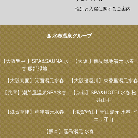
性別と入浴に関するご案内
♨ 水春温泉グループ
【大阪豊中 】
SPA&SAUNA 水
【大阪 】
鶴見緑地湯元 水春
春 服部緑地
【大阪箕面】
箕面湯元水春
【大阪寝屋川】
東香里湯元水春
【兵庫】
潮芦屋温泉SPA水春
【京都】
SPA&HOTEL水春 松
井山手
【滋賀草津】
草津湯元水春
【滋賀守山】
守山湯元 水春 ピ
エリ守山
【熊本】
嘉島湯元 水春