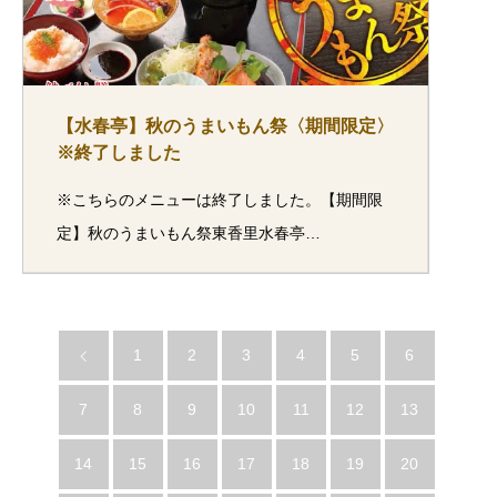
【水春亭】秋のうまいもん祭〈期間限定〉
※終了しました
※こちらのメニューは終了しました。【期間限
定】秋のうまいもん祭東香里水春亭…
1
2
3
4
5
6
7
8
9
10
11
12
13
14
15
16
17
18
19
20