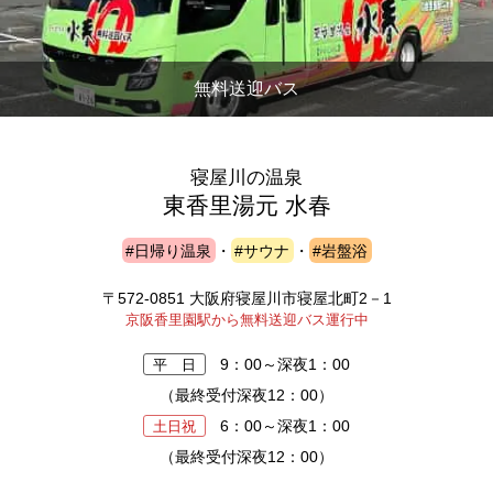
無料送迎バス
寝屋川の温泉
東香里湯元 水春
#日帰り温泉
・
#サウナ
・
#岩盤浴
〒572-0851 大阪府寝屋川市寝屋北町2－1
京阪香里園駅から無料送迎バス運行中
9：00～深夜1：00
平 日
（最終受付深夜12：00）
6：00～深夜1：00
土日祝
（最終受付深夜12：00）