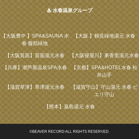
♨ 水春温泉グループ
【大阪豊中 】
SPA&SAUNA 水
【大阪 】
鶴見緑地湯元 水春
春 服部緑地
【大阪箕面】
箕面湯元水春
【大阪寝屋川】
東香里湯元水春
【兵庫】
潮芦屋温泉SPA水春
【京都】
SPA&HOTEL水春 松
井山手
【滋賀草津】
草津湯元水春
【滋賀守山】
守山湯元 水春 ピ
エリ守山
【熊本】
嘉島湯元 水春
©BEAVER RECORD ALL RIGHTS RESERVED.