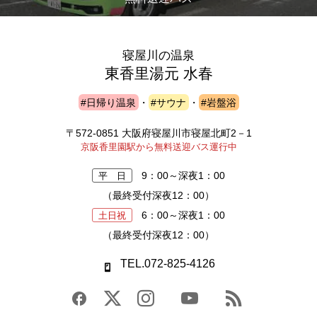
寝屋川の温泉
東香里湯元 水春
#日帰り温泉
・
#サウナ
・
#岩盤浴
〒572-0851 大阪府寝屋川市寝屋北町2－1
京阪香里園駅から無料送迎バス運行中
9：00～深夜1：00
平 日
（最終受付深夜12：00）
6：00～深夜1：00
土日祝
（最終受付深夜12：00）
TEL.072-825-4126