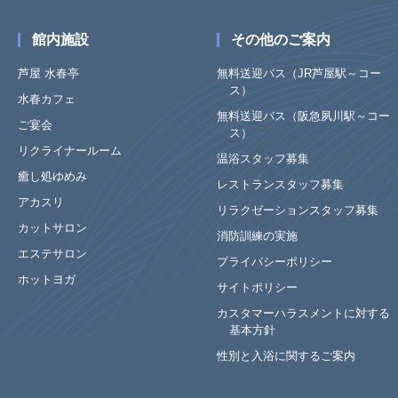
館内施設
その他のご案内
芦屋 水春亭
無料送迎バス（JR芦屋駅～コー
ス）
水春カフェ
無料送迎バス（阪急夙川駅～コー
ご宴会
ス）
リクライナールーム
温浴スタッフ募集
癒し処ゆめみ
レストランスタッフ募集
アカスリ
リラクゼーションスタッフ募集
カットサロン
消防訓練の実施
エステサロン
プライバシーポリシー
ホットヨガ
サイトポリシー
カスタマーハラスメントに対する
基本方針
性別と入浴に関するご案内