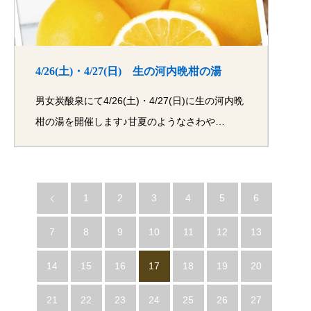
4/26(土)・4/27(日) 生の河内晩柑の湯
男女炭酸泉にて4/26(土)・4/27(日)に生の河内晩
柑の湯を開催します♪甘夏のようなさわや…
1
2
3
4
5
6
7
8
9
10
11
12
13
14
15
16
17
18
19
20
21
22
23
24
25
26
27