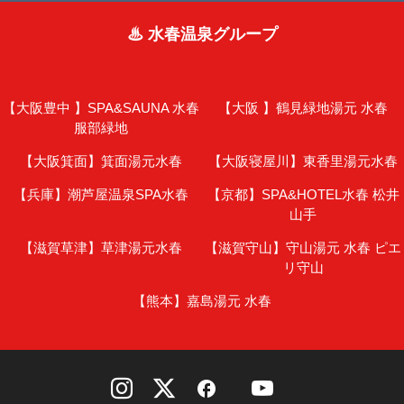
♨ 水春温泉グループ
【大阪豊中 】
SPA&SAUNA 水春
【大阪 】
鶴見緑地湯元 水春
服部緑地
【大阪箕面】
箕面湯元水春
【大阪寝屋川】
東香里湯元水春
【兵庫】
潮芦屋温泉SPA水春
【京都】
SPA&HOTEL水春 松井
山手
【滋賀草津】
草津湯元水春
【滋賀守山】
守山湯元 水春 ピエ
リ守山
【熊本】
嘉島湯元 水春