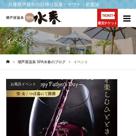
兵庫県芦屋市の日帰り温泉・サウナ・岩盤浴
最安チケット
イベント
潮芦屋温泉 SPA水春のブログ
イベント
ホーム
お風呂イベント