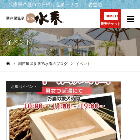
兵庫県芦屋市の日帰り温泉・サウナ・岩盤浴
最安チケット
イベント
潮芦屋温泉 SPA水春のブログ
イベント
ホーム
お風呂イベント