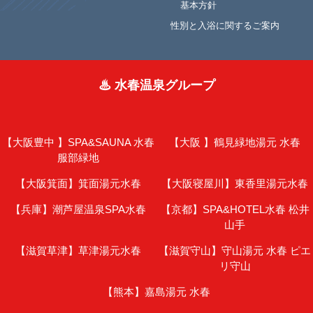
基本方針
性別と入浴に関するご案内
♨ 水春温泉グループ
【大阪豊中 】
SPA&SAUNA 水春
【大阪 】
鶴見緑地湯元 水春
服部緑地
【大阪箕面】
箕面湯元水春
【大阪寝屋川】
東香里湯元水春
【兵庫】
潮芦屋温泉SPA水春
【京都】
SPA&HOTEL水春 松井
山手
【滋賀草津】
草津湯元水春
【滋賀守山】
守山湯元 水春 ピエ
リ守山
【熊本】
嘉島湯元 水春