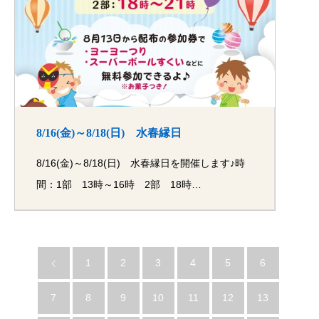
8/16(金)～8/18(日) 水春縁日
8/16(金)～8/18(日) 水春縁日を開催します♪時
間：1部 13時～16時 2部 18時…
1
2
3
4
5
6
7
8
9
10
11
12
13