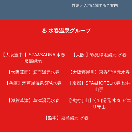
性別と入浴に関するご案内
♨ 水春温泉グループ
【大阪豊中 】
SPA&SAUNA 水春
【大阪 】
鶴見緑地湯元 水春
服部緑地
【大阪箕面】
箕面湯元水春
【大阪寝屋川】
東香里湯元水春
【兵庫】
潮芦屋温泉SPA水春
【京都】
SPA&HOTEL水春 松井
山手
【滋賀草津】
草津湯元水春
【滋賀守山】
守山湯元 水春 ピエ
リ守山
【熊本】
嘉島湯元 水春