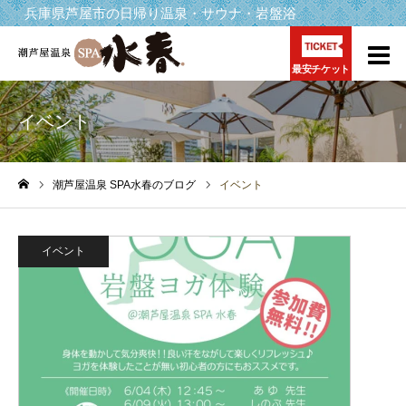
兵庫県芦屋市の日帰り温泉・サウナ・岩盤浴
最安チケット
イベント
潮芦屋温泉 SPA水春のブログ
イベント
ホーム
イベント