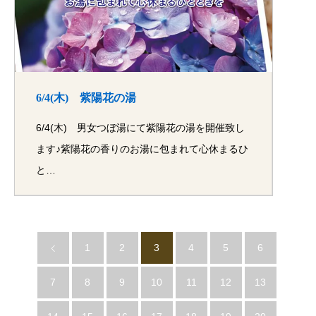
6/4(木) 紫陽花の湯
6/4(木) 男女つぼ湯にて紫陽花の湯を開催致し
ます♪紫陽花の香りのお湯に包まれて心休まるひ
と…
1
2
3
4
5
6
7
8
9
10
11
12
13