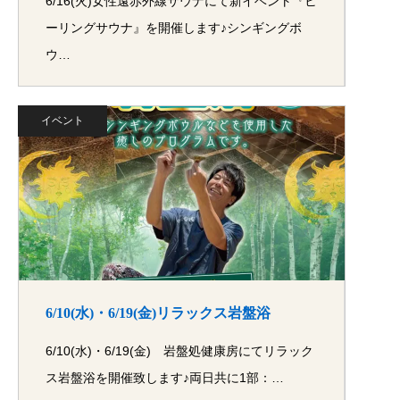
6/16(火)女性遠赤外線サウナにて新イベント『ヒ
ーリングサウナ』を開催します♪シンギングボ
ウ…
イベント
6/10(水)・6/19(金)リラックス岩盤浴
6/10(水)・6/19(金) 岩盤処健康房にてリラック
ス岩盤浴を開催致します♪両日共に1部：…