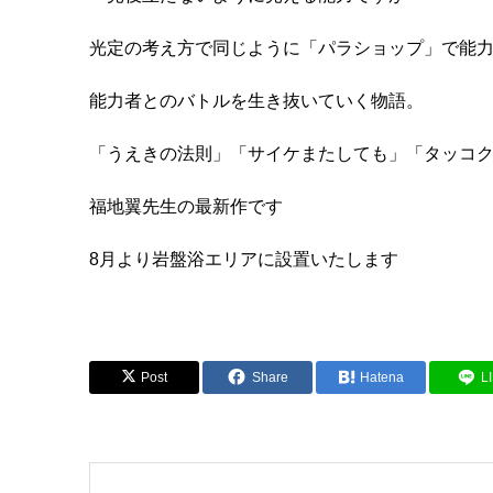
光定の考え方で同じように「パラショップ」で能
能力者とのバトルを生き抜いていく物語。
「うえきの法則」「サイケまたしても」「タッコ
福地翼先生の最新作です
8月より岩盤浴エリアに設置いたします
Post
Share
Hatena
L