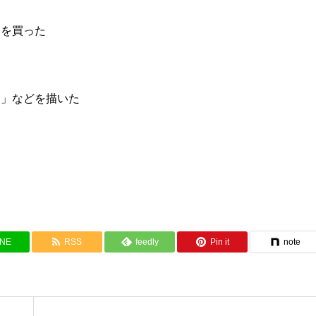
力を買った
ク」などを描いた
INE
RSS
feedly
Pin it
note