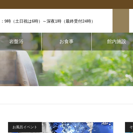
：9時（土日祝は6時）
～深夜1時（最終受付24時）
岩盤浴
お食事
館内施設
お風呂イベント
そ