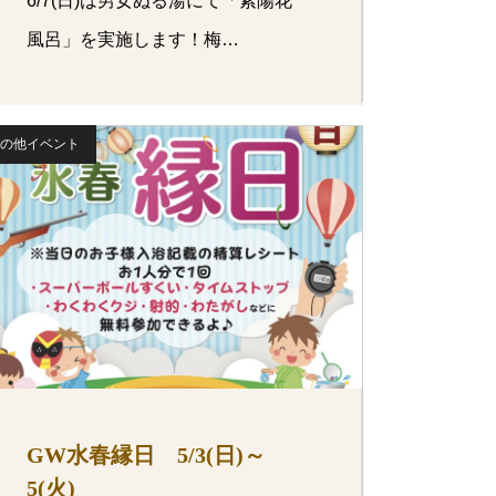
6/7(日)は男女ぬる湯にて「紫陽花
風呂」を実施します！梅…
の他イベント
GW水春縁日 5/3(日)～
5(火)