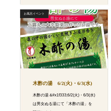
お風呂イベント
木酢の湯 6/2(火)・6/3(水)
木酢の湯 &#x1f333;6/2(火)・6/3(水)
は男女ぬる湯にて「木酢の湯」を