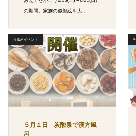
おえ」をかこう6/13(土)～6/21(日)
の期間、家族の似顔絵を大…
お風呂イベント
そ
５月１日 炭酸泉で漢方風
呂