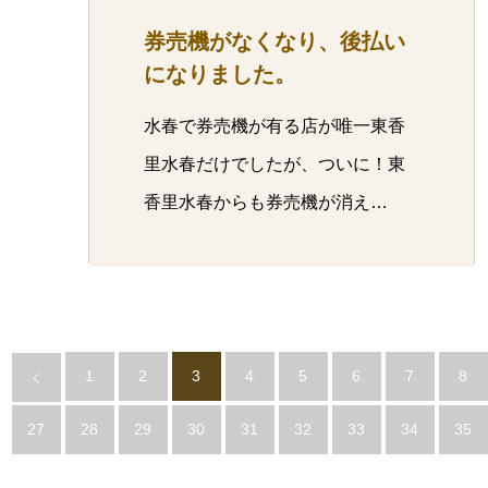
券売機がなくなり、後払い
になりました。
水春で券売機が有る店が唯一東香
里水春だけでしたが、ついに！東
香里水春からも券売機が消え…
1
2
3
4
5
6
7
8
27
28
29
30
31
32
33
34
35