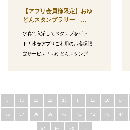
【アプリ会員様限定】おゆ
どんスタンプラリー
4/15(水)～9/30(…
水春で入浴してスタンプをゲッ
ト！水春アプリご利用のお客様限
定サービス「おゆどんスタンプラ
リー」を開…
9
10
11
12
13
14
15
16
17
36
37
38
39
40
41
42
43
44
54
55
56