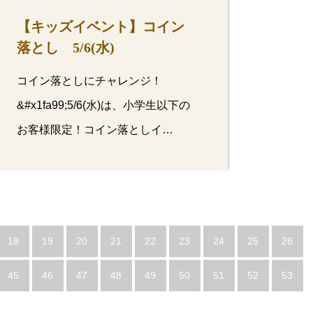
【キッズイベント】コイン
落とし 5/6(水)
コイン落としにチャレンジ！
&#x1fa99;5/6(水)は、小学生以下の
お客様限定！コイン落としイ…
18
19
20
21
22
23
24
25
26
45
46
47
48
49
50
51
52
53