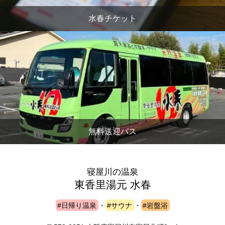
水春チケット
無料送迎バス
寝屋川の温泉
東香里湯元 水春
#日帰り温泉
・
#サウナ
・
#岩盤浴