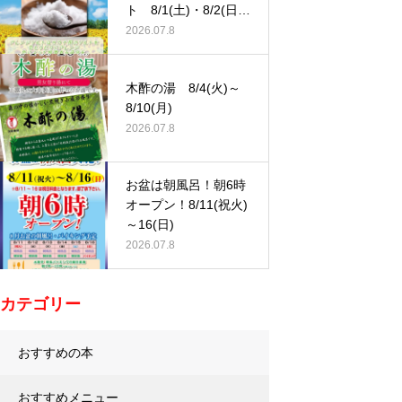
ト 8/1(土)・8/2(日)
…
2026.07.8
木酢の湯 8/4(火)～
8/10(月)
2026.07.8
お盆は朝風呂！朝6時
オープン！8/11(祝火)
～16(日)
2026.07.8
カテゴリー
おすすめの本
おすすめメニュー