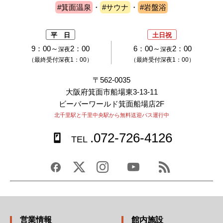
#箕面温泉
・
#サウナ
・
#岩盤浴
平 日
土日祝
9：00～
2：00
6：00～
2：00
深夜
深夜
（最終受付深夜1：00）
（最終受付深夜1：00）
〒562-0035
大阪府箕面市船場東3-13-11
ビーバーワールド箕面船場店2F
北千里駅と千里中央駅から無料送迎バス運行中
.072-726-4126
TEL
営業情報
館内施設