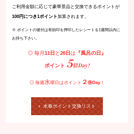
ご利用金額に応じて豪華景品と交換できるポイントが
100円につき1ポイント
加算されます。
※ ポイントの後付は有効印を押印したレシートを1週間以内に
お持ち下さい。
◎ 毎月
11日
と
26日
は
『風呂の日』
5
倍Day!
ポイント
水
２
◎ 毎週
曜日はポイント
倍Day
！
水春ポイント交換リスト