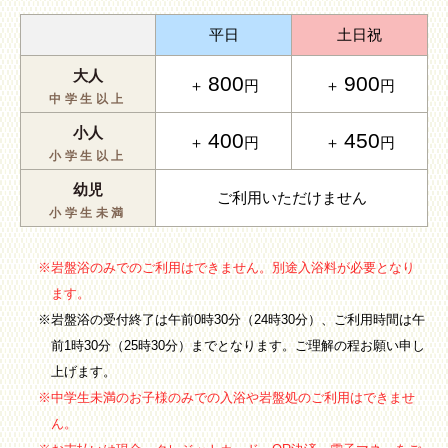
平日
土日祝
大人
800
900
＋
円
＋
円
中学生以上
小人
400
450
＋
円
＋
円
小学生以上
幼児
ご利用いただけません
小学生未満
※岩盤浴のみでのご利用はできません。別途入浴料が必要となり
ます。
※岩盤浴の受付終了は午前0時30分（24時30分）、ご利用時間は午
前1時30分（25時30分）までとなります。ご理解の程お願い申し
上げます。
※中学生未満のお子様のみでの入浴や岩盤処のご利用はできませ
ん。