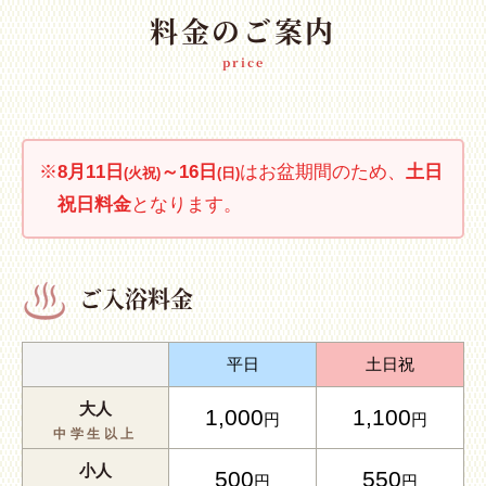
料金のご案内
price
※
8月11日
～16日
はお盆期間のため、
土日
(火祝)
(日)
祝日料金
となります。
ご入浴料金
平日
土日祝
大人
1,000
1,100
円
円
中学生以上
小人
500
550
円
円