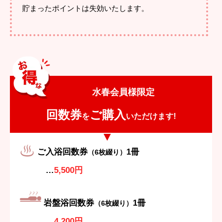
貯まったポイントは失効いたします。
水春会員様限定
回数券
ご購入
を
いただけます!
ご入浴回数券
1冊
（6枚綴り）
…
5,500円
岩盤浴回数券
1冊
（6枚綴り）
…
4,200円