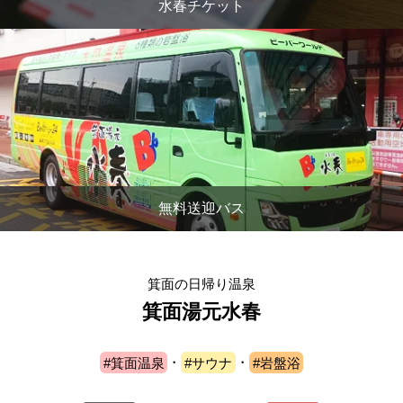
水春チケット
無料送迎バス
箕面の日帰り温泉
箕面湯元水春
#箕面温泉
・
#サウナ
・
#岩盤浴