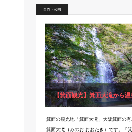
自然・公園
【箕面観光】箕面大滝から温
箕面の観光地「箕面大滝」大阪箕面の有
箕面大滝（みのお おおたき）です。「