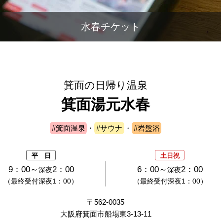
水春チケット
箕面の日帰り温泉
箕面湯元水春
#箕面温泉
・
#サウナ
・
#岩盤浴
平 日
土日祝
9：00～
2：00
6：00～
2：00
深夜
深夜
（最終受付深夜1：00）
（最終受付深夜1：00）
〒562-0035
大阪府箕面市船場東3-13-11