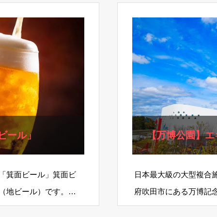
ビール」
【万博公園】エ
「箕面ビール」箕面ビ
日本最大級の大型複合
（地ビール）です。ク
府吹田市にある万博記
名産…
ティ」。さまざまなエ