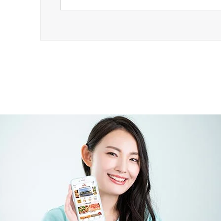
す。「箕面大滝」は、箕面市の阪急箕…