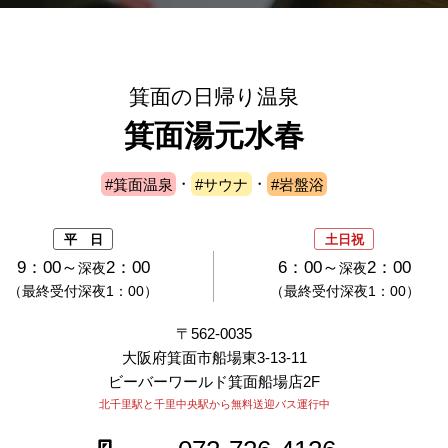
箕面の日帰り温泉
箕面湯元水春
#箕面温泉
・
#サウナ
・
#岩盤浴
平 日
土日祝
9：00～
2：00
6：00～
2：00
深夜
深夜
（最終受付深夜1：00）
（最終受付深夜1：00）
〒562-0035
大阪府箕面市船場東3-13-11
ビーバーワールド箕面船場店2F
北千里駅と千里中央駅から無料送迎バス運行中