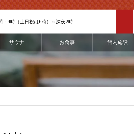
間：9時（土日祝は6時）～深夜2時
サウナ
お食事
館内施設