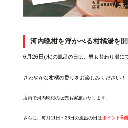
河内晩柑を浮かべる柑橘湯を開
6月26日
(水)の風呂の日は、男女替わり湯
さわやかな柑橘の香りをお楽しみください！
店内で河内晩柑の販売も実施いたします。
5
さらに、毎月11日・26日の風呂の日は
ポイント