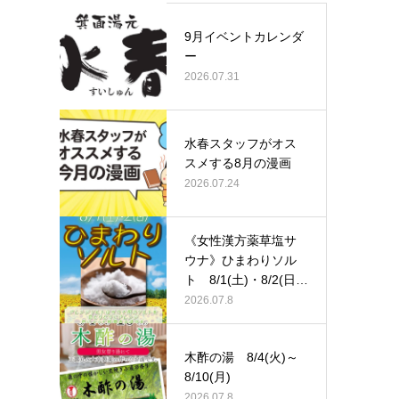
9月イベントカレンダ
ー
2026.07.31
水春スタッフがオス
スメする8月の漫画
2026.07.24
《女性漢方薬草塩サ
ウナ》ひまわりソル
ト 8/1(土)・8/2(日)
…
2026.07.8
木酢の湯 8/4(火)～
8/10(月)
2026.07.8