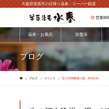
大阪府箕面市の日帰り温泉・スーパー銭湯
営業時
温泉・お風呂
岩盤浴
ブログ
ブログ
イベント
生の河内晩柑の湯 6/26(水)
ホーム