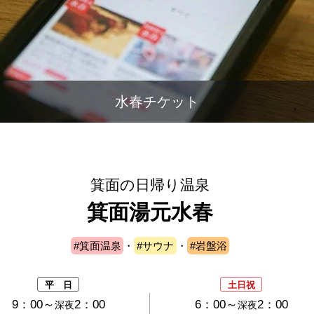
水春チケット
箕面の日帰り温泉
箕面湯元水春
#箕面温泉
・
#サウナ
・
#岩盤浴
平 日
土日祝
9：00～
2：00
6：00～
2：00
深夜
深夜