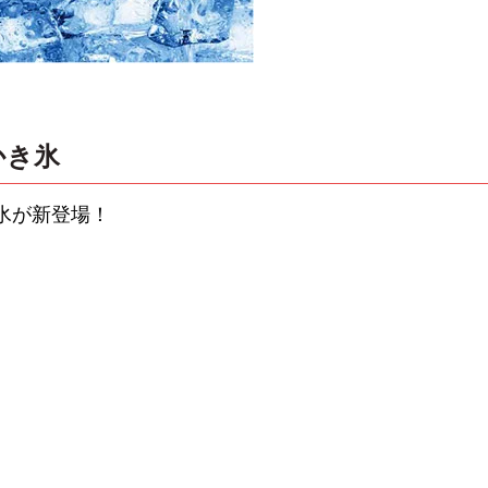
かき氷
氷が新登場！