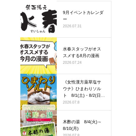
9月イベントカレンダ
ー
2026.07.31
水春スタッフがオス
スメする8月の漫画
2026.07.24
《女性漢方薬草塩サ
ウナ》ひまわりソル
ト 8/1(土)・8/2(日)
…
2026.07.8
木酢の湯 8/4(火)～
8/10(月)
2026.07.8