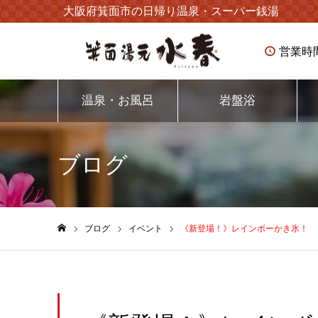
大阪府箕面市の日帰り温泉・スーパー銭湯
営業時
温泉・お風呂
岩盤浴
ブログ
ブログ
イベント
《新登場！》レインボーかき氷！
ホーム