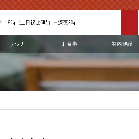
間：9時（土日祝は6時）～深夜2時
サウナ
お食事
館内施設