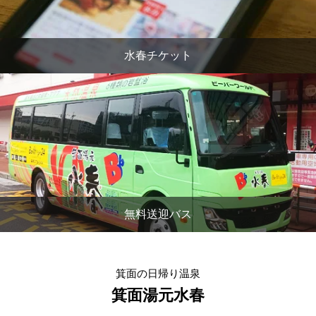
水春チケット
無料送迎バス
箕面の日帰り温泉
箕面湯元水春