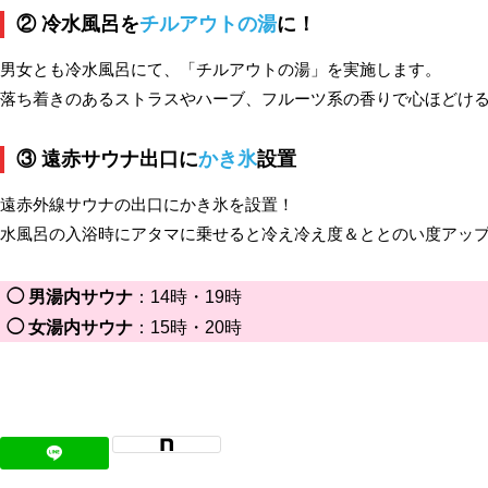
② 冷水風呂を
チルアウトの湯
に！
男女とも冷水風呂にて、「チルアウトの湯」を実施します。
落ち着きのあるストラスやハーブ、フルーツ系の香りで心ほどけ
③ 遠赤サウナ出口に
かき氷
設置
遠赤外線サウナの出口にかき氷を設置！
水風呂の入浴時にアタマに乗せると冷え冷え度＆ととのい度アッ
◯ 男湯内サウナ
：14時・19時
◯ 女湯内サウナ
：15時・20時