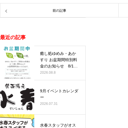
前の記事
最近の記事
癒し処ゆめみ・あか
すり お盆期間特別料
金のお知らせ 8/13
(木)…
2026.08.8
9月イベントカレンダ
ー
2026.07.31
水春スタッフがオス