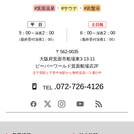
#箕面温泉
・
#サウナ
・
#岩盤浴
平 日
土日祝
9：00～
2：00
6：00～
2：00
深夜
深夜
（最終受付深夜1：00）
（最終受付深夜1：00）
〒562-0035
大阪府箕面市船場東3-13-11
ビーバーワールド箕面船場店2F
北千里駅と千里中央駅から無料送迎バス運行中
.072-726-4126
TEL