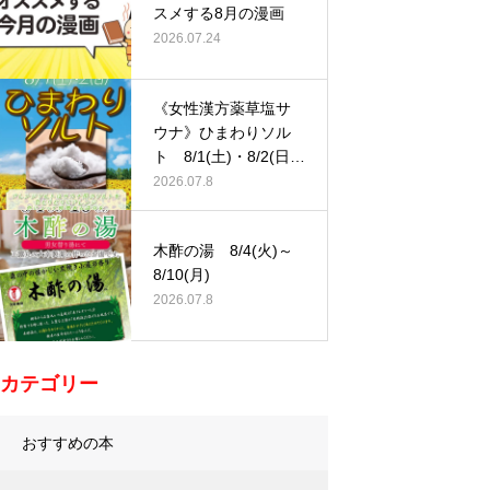
スメする8月の漫画
2026.07.24
《女性漢方薬草塩サ
ウナ》ひまわりソル
ト 8/1(土)・8/2(日)
…
2026.07.8
木酢の湯 8/4(火)～
8/10(月)
2026.07.8
カテゴリー
おすすめの本