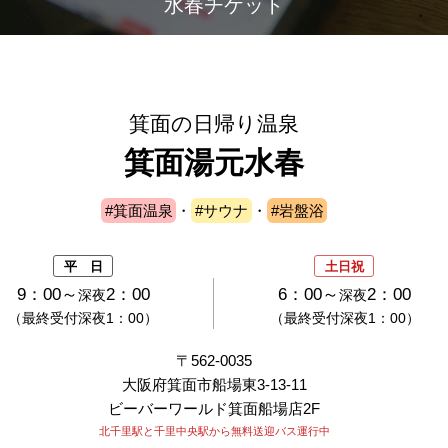
水春チケット
箕面の日帰り温泉
箕面湯元水春
#箕面温泉
・
#サウナ
・
#岩盤浴
平 日
土日祝
9：00～
2：00
6：00～
2：00
深夜
深夜
（最終受付深夜1：00）
（最終受付深夜1：00）
〒562-0035
大阪府箕面市船場東3-13-11
ビーバーワールド箕面船場店2F
北千里駅と千里中央駅から無料送迎バス運行中