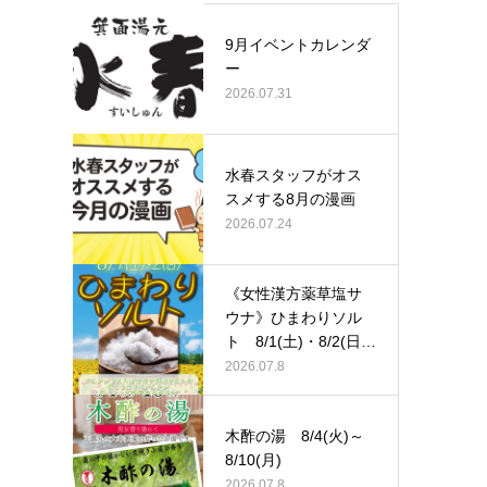
9月イベントカレンダ
ー
2026.07.31
水春スタッフがオス
スメする8月の漫画
2026.07.24
《女性漢方薬草塩サ
ウナ》ひまわりソル
ト 8/1(土)・8/2(日)
…
2026.07.8
木酢の湯 8/4(火)～
8/10(月)
2026.07.8