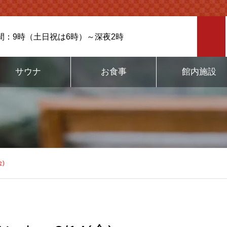
間：9時（土日祝は6時）～深夜2時
サウナ
お食事
館内施設
)