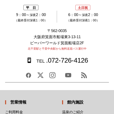
平 日
土日祝
9：00～
2：00
6：00～
2：00
深夜
深夜
（最終受付深夜1：00）
（最終受付深夜1：00）
〒562-0035
大阪府箕面市船場東3-13-11
ビーバーワールド箕面船場店2F
北千里駅と千里中央駅から無料送迎バス運行中
.072-726-4126
TEL
営業情報
館内施設
ご利用料金
温泉のご紹介