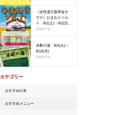
《女性漢方薬草塩サ
ウナ》ひまわりソル
ト 8/1(土)・8/2(日)
…
2026.07.8
木酢の湯 8/4(火)～
8/10(月)
2026.07.8
カテゴリー
おすすめの本
おすすめメニュー