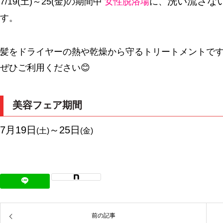
洗い流さな
7/19(土)～25(金)の期間中
女性脱浴場
に、
す。
髪をドライヤーの熱や乾燥から守るトリートメントで
ぜひご利用ください😊
美容フェア期間
7月19日
～25日
(土)
(金)
前の記事