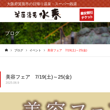
大阪府箕面市の日帰り温泉・スーパー銭湯
ブログ
ブログ
イベント
美容フェア 7/19(土)～25(金)
ホーム
美容フェア 7/19(土)～25(金)
2025.06.9