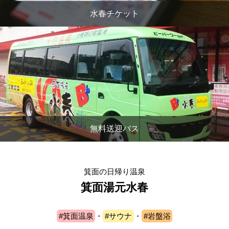
水春チケット
無料送迎バス
箕面の日帰り温泉
箕面湯元水春
#箕面温泉
・
#サウナ
・
#岩盤浴