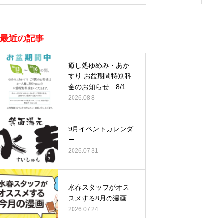
最近の記事
癒し処ゆめみ・あか
すり お盆期間特別料
金のお知らせ 8/13
(木)…
2026.08.8
9月イベントカレンダ
ー
2026.07.31
水春スタッフがオス
スメする8月の漫画
2026.07.24