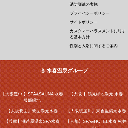
消防訓練の実施
プライバシーポリシー
サイトポリシー
カスタマーハラスメントに対す
る基本方針
性別と入浴に関するご案内
♨ 水春温泉グループ
【大阪豊中 】
SPA&SAUNA 水春
【大阪 】
鶴見緑地湯元 水春
服部緑地
【大阪箕面】
箕面湯元水春
【大阪寝屋川】
東香里湯元水春
【兵庫】
潮芦屋温泉SPA水春
【京都】
SPA&HOTEL水春 松井
山手