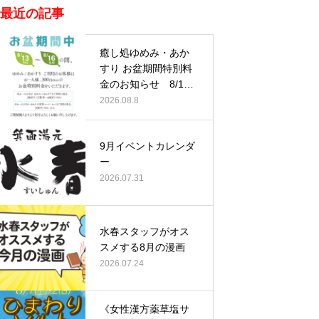
最近の記事
癒し処ゆめみ・あか
すり お盆期間特別料
金のお知らせ 8/13
(木)…
2026.08.8
9月イベントカレンダ
ー
2026.07.31
水春スタッフがオス
スメする8月の漫画
2026.07.24
《女性漢方薬草塩サ