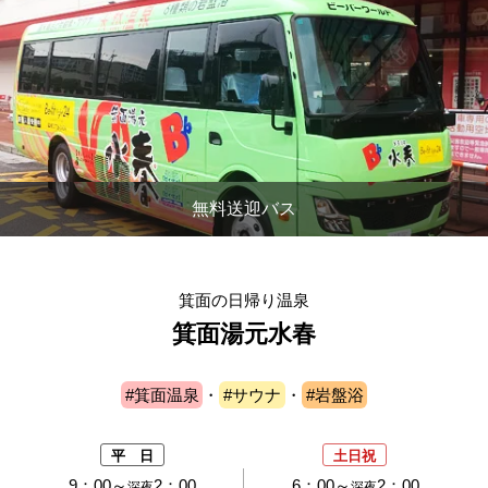
無料送迎バス
箕面の日帰り温泉
箕面湯元水春
#箕面温泉
・
#サウナ
・
#岩盤浴
平 日
土日祝
9：00～
2：00
6：00～
2：00
深夜
深夜