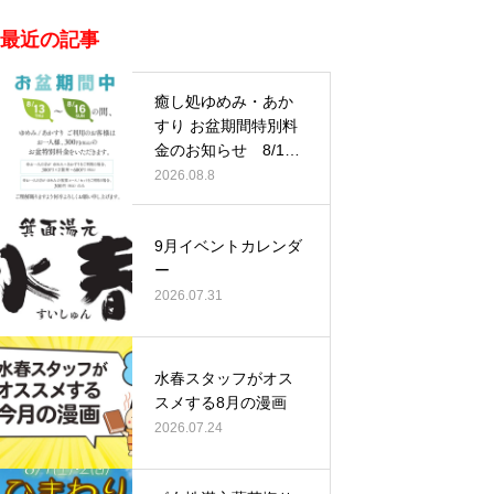
最近の記事
癒し処ゆめみ・あか
すり お盆期間特別料
金のお知らせ 8/13
(木)…
2026.08.8
9月イベントカレンダ
ー
2026.07.31
水春スタッフがオス
スメする8月の漫画
2026.07.24