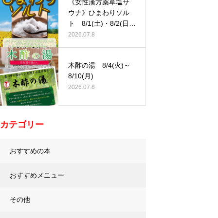
《女性漢方薬草塩サ
ウナ》ひまわりソル
ト 8/1(土)・8/2(日)
…
2026.07.8
木酢の湯 8/4(火)～
8/10(月)
2026.07.8
カテゴリー
おすすめの本
おすすめメニュー
その他