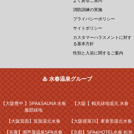
よくあるご質問
消防訓練の実施
プライバシーポリシー
サイトポリシー
カスタマーハラスメントに対す
る基本方針
性別と入浴に関するご案内
♨ 水春温泉グループ
【大阪豊中 】
SPA&SAUNA 水春
【大阪 】
鶴見緑地湯元 水春
服部緑地
【大阪箕面】
箕面湯元水春
【大阪寝屋川】
東香里湯元水春
【兵庫】
潮芦屋温泉SPA水春
【京都】
SPA&HOTEL水春 松井