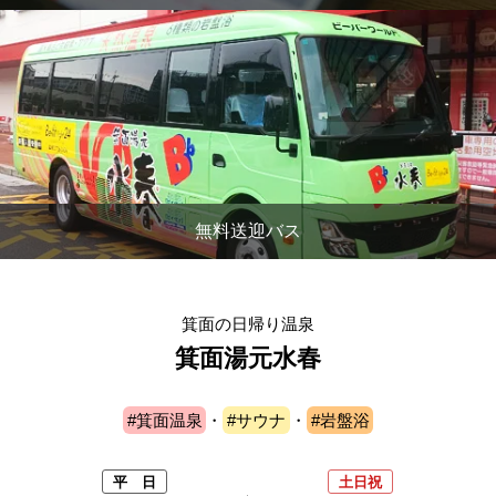
無料送迎バス
箕面の日帰り温泉
箕面湯元水春
#箕面温泉
・
#サウナ
・
#岩盤浴
平 日
土日祝