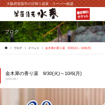
大阪府箕面市の日帰り温泉・スーパー銭湯
ブログ
ブログ
イベント
金木犀の香り湯 9/30(火)～10/6(月)
ホーム
金木犀の香り湯 9/30(火)～10/6(月)
2025.08.7