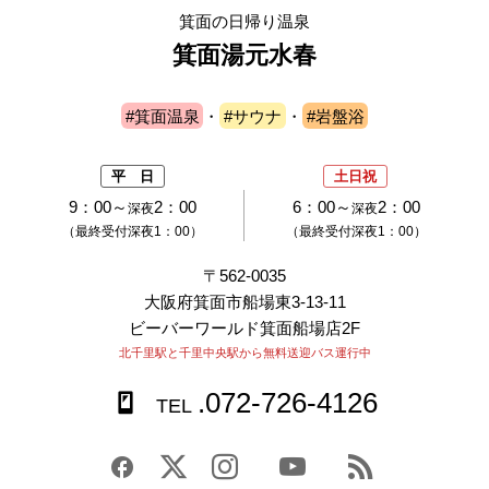
箕面の日帰り温泉
箕面湯元水春
#箕面温泉
・
#サウナ
・
#岩盤浴
平 日
土日祝
9：00～
2：00
6：00～
2：00
深夜
深夜
（最終受付深夜1：00）
（最終受付深夜1：00）
〒562-0035
大阪府箕面市船場東3-13-11
ビーバーワールド箕面船場店2F
北千里駅と千里中央駅から無料送迎バス運行中
.072-726-4126
TEL