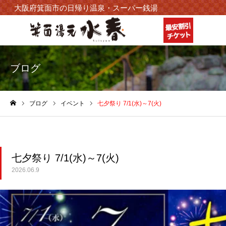
大阪府箕面市の日帰り温泉・スーパー銭湯
ブログ
ブログ
イベント
七夕祭り 7/1(水)～7(火)
ホーム
七夕祭り 7/1(水)～7(火)
2026.06.9