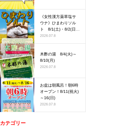
《女性漢方薬草塩サ
ウナ》ひまわりソル
ト 8/1(土)・8/2(日)
…
2026.07.8
木酢の湯 8/4(火)～
8/10(月)
2026.07.8
お盆は朝風呂！朝6時
オープン！8/11(祝火)
～16(日)
2026.07.8
カテゴリー