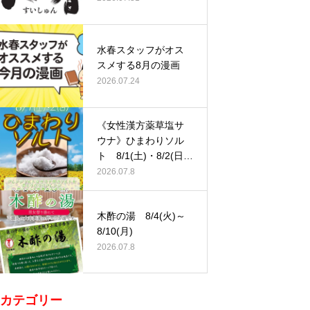
水春スタッフがオス
スメする8月の漫画
2026.07.24
《女性漢方薬草塩サ
ウナ》ひまわりソル
ト 8/1(土)・8/2(日)
…
2026.07.8
木酢の湯 8/4(火)～
8/10(月)
2026.07.8
カテゴリー