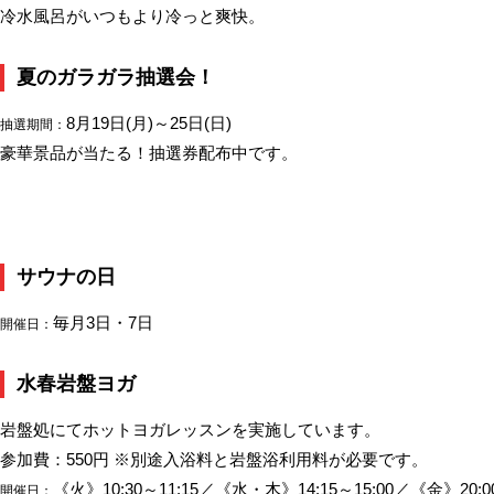
冷水風呂がいつもより冷っと爽快。
夏のガラガラ抽選会！
8月19日(月)～25日(日)
抽選期間：
豪華景品が当たる！抽選券配布中です。
サウナの日
毎月3日・7日
開催日：
水春岩盤ヨガ
岩盤処にてホットヨガレッスンを実施しています。
参加費：550円 ※別途入浴料と岩盤浴利用料が必要です。
《火》10:30～11:15／《水・木》14:15～15:00／《金》20:00
開催日：