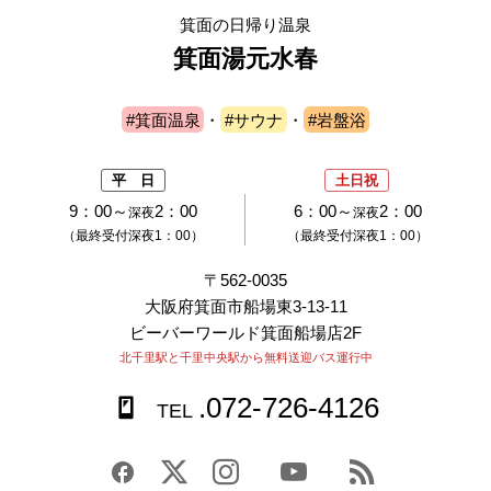
箕面の日帰り温泉
箕面湯元水春
#箕面温泉
・
#サウナ
・
#岩盤浴
平 日
土日祝
9：00～
2：00
6：00～
2：00
深夜
深夜
（最終受付深夜1：00）
（最終受付深夜1：00）
〒562-0035
大阪府箕面市船場東3-13-11
ビーバーワールド箕面船場店2F
北千里駅と千里中央駅から無料送迎バス運行中
.072-726-4126
TEL