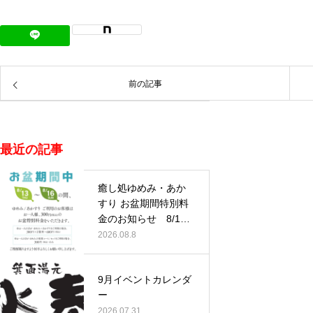
前の記事
最近の記事
癒し処ゆめみ・あか
すり お盆期間特別料
金のお知らせ 8/13
(木)…
2026.08.8
9月イベントカレンダ
ー
2026.07.31