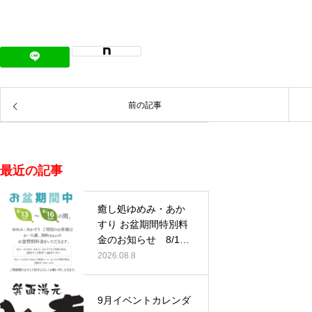
前の記事
最近の記事
癒し処ゆめみ・あか
すり お盆期間特別料
金のお知らせ 8/13
(木)…
2026.08.8
9月イベントカレンダ