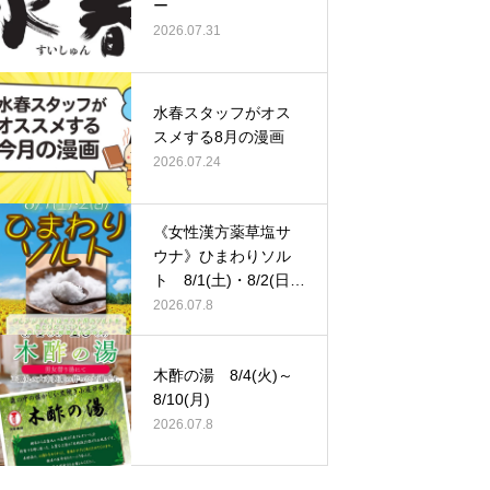
ー
2026.07.31
水春スタッフがオス
スメする8月の漫画
2026.07.24
《女性漢方薬草塩サ
ウナ》ひまわりソル
ト 8/1(土)・8/2(日)
…
2026.07.8
木酢の湯 8/4(火)～
8/10(月)
2026.07.8