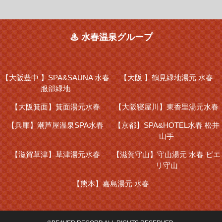
♨ 水春温泉グループ
【大阪豊中 】
SPA&SAUNA 水春
【大阪 】
鶴見緑地湯元 水春
服部緑地
【大阪箕面】
箕面湯元水春
【大阪寝屋川】
東香里湯元水春
【兵庫】
潮芦屋温泉SPA水春
【京都】
SPA&HOTEL水春 松井
山手
【滋賀草津】
草津湯元水春
【滋賀守山】
守山湯元 水春 ピエ
リ守山
【熊本】
嘉島湯元 水春