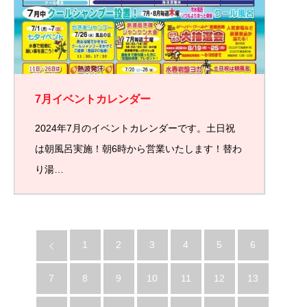
7月イベントカレンダー
2024年7月のイベントカレンダーです。土日祝
は朝風呂実施！朝6時から営業いたします！替わ
り湯…
1
2
3
4
5
6
7
8
9
10
11
12
13