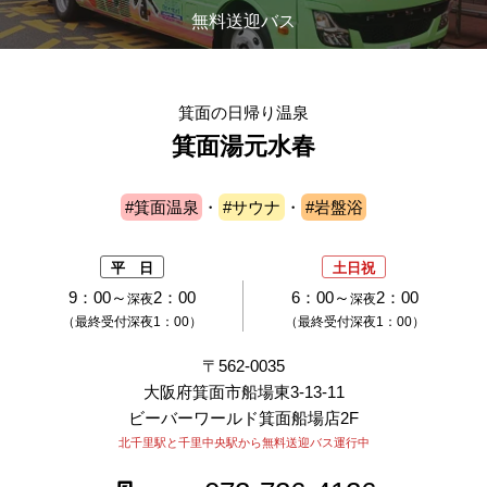
無料送迎バス
箕面の日帰り温泉
箕面湯元水春
#箕面温泉
・
#サウナ
・
#岩盤浴
平 日
土日祝
9：00～
2：00
6：00～
2：00
深夜
深夜
（最終受付深夜1：00）
（最終受付深夜1：00）
〒562-0035
大阪府箕面市船場東3-13-11
ビーバーワールド箕面船場店2F
北千里駅と千里中央駅から無料送迎バス運行中