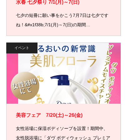
水春 七夕祭り 7/1(月)～7(日)
七夕の短冊に願い事をかこう7月7日は七夕です
ね！&#x1f38b;7/1(月)～7(日)の期間…
イベント
美容フェア 7/20(土)～26(金)
女性浴場に保湿ボディソープを設置！期間中、
女性脱浴場に「ダヴ ボディウォッシュ プレミア