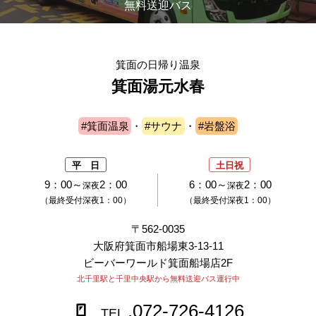
無料送迎バス
箕面の日帰り温泉
箕面湯元水春
#箕面温泉
・
#サウナ
・
#岩盤浴
平 日
土日祝
9：00～
2：00
6：00～
2：00
深夜
深夜
（最終受付深夜1：00）
（最終受付深夜1：00）
〒562-0035
大阪府箕面市船場東3-13-11
ビーバーワールド箕面船場店2F
北千里駅と千里中央駅から無料送迎バス運行中
.072-726-4126
TEL