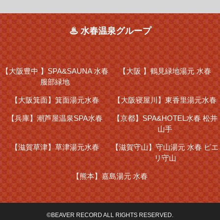
♨ 水春温泉グループ
【大阪豊中 】
SPA&SAUNA 水春
【大阪 】
鶴見緑地湯元 水春
服部緑地
【大阪箕面】
箕面湯元水春
【大阪寝屋川】
東香里湯元水春
【兵庫】
潮芦屋温泉SPA水春
【京都】
SPA&HOTEL水春 松井
山手
【滋賀草津】
草津湯元水春
【滋賀守山】
守山湯元 水春 ピエ
リ守山
【熊本】
嘉島湯元 水春
©BEAVER RECORD ALL RIGHTS RESERVED.