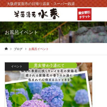
大阪府箕面市の日帰り温泉・スーパー銭湯
お風呂イベント
ブログ
お風呂イベント
ホーム
イベント