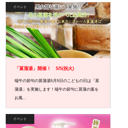
イベント
「菖蒲湯」開催！ 5/5(祝火)
端午の節句の菖蒲湯5月5日のこどもの日は「菖
蒲湯」を実施します！端午の節句に菖蒲の葉を
お風…
イベント