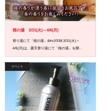
桜の湯 3/31(火)～4/6(月)
替り湯にて「桜の湯」&#x1f338;3/31(火)～
4/6(月)は、露天替り湯にて「桜の湯」を開…
イベント