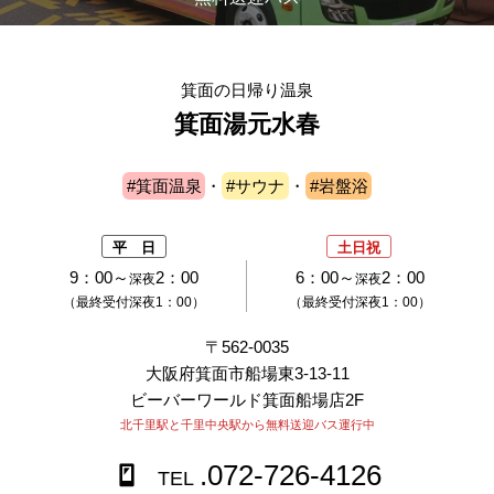
箕面の日帰り温泉
箕面湯元水春
#箕面温泉
・
#サウナ
・
#岩盤浴
平 日
土日祝
9：00～
2：00
6：00～
2：00
深夜
深夜
（最終受付深夜1：00）
（最終受付深夜1：00）
〒562-0035
大阪府箕面市船場東3-13-11
ビーバーワールド箕面船場店2F
北千里駅と千里中央駅から無料送迎バス運行中
.072-726-4126
TEL