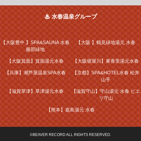
♨ 水春温泉グループ
【大阪豊中 】
SPA&SAUNA 水春
【大阪 】
鶴見緑地湯元 水春
服部緑地
【大阪箕面】
箕面湯元水春
【大阪寝屋川】
東香里湯元水春
【兵庫】
潮芦屋温泉SPA水春
【京都】
SPA&HOTEL水春 松井
山手
【滋賀草津】
草津湯元水春
【滋賀守山】
守山湯元 水春 ピエ
リ守山
【熊本】
嘉島湯元 水春
©BEAVER RECORD ALL RIGHTS RESERVED.