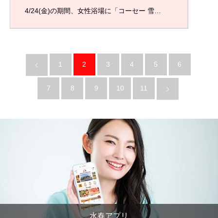
4/24(金)の期間、女性浴場に「コーセー 雪…
1
2
3
4
5
6
7
8
9
10
11
水春アプリ