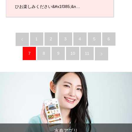
ひお楽しみください&#x1f385;&n…
1
2
3
4
5
6
7
8
9
10
11
水春アプリ