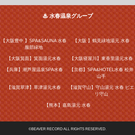
♨ 水春温泉グループ
【大阪豊中 】
SPA&SAUNA 水春
【大阪 】
鶴見緑地湯元 水春
服部緑地
【大阪箕面】
箕面湯元水春
【大阪寝屋川】
東香里湯元水春
【兵庫】
潮芦屋温泉SPA水春
【京都】
SPA&HOTEL水春 松井
山手
【滋賀草津】
草津湯元水春
【滋賀守山】
守山湯元 水春 ピエ
リ守山
【熊本】
嘉島湯元 水春
©BEAVER RECORD ALL RIGHTS RESERVED.