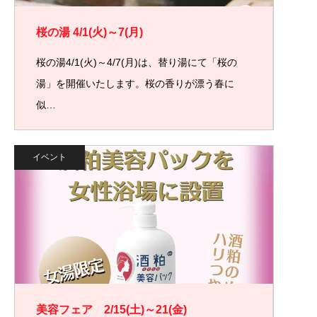
桜の湯 4/1(火)～7(月)
桜の湯4/1(火)～4/7(月)は、替り湯にて「桜の
湯」を開催いたします。桜の香りが漂う春に
似…
イベント
美容フェア 2/15(土)～21(金)