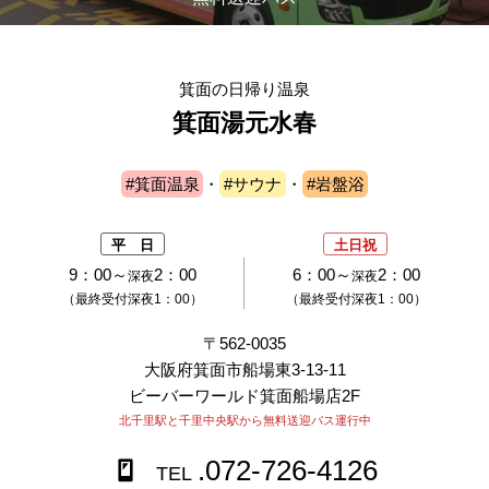
箕面の日帰り温泉
箕面湯元水春
#箕面温泉
・
#サウナ
・
#岩盤浴
平 日
土日祝
9：00～
2：00
6：00～
2：00
深夜
深夜
（最終受付深夜1：00）
（最終受付深夜1：00）
〒562-0035
大阪府箕面市船場東3-13-11
ビーバーワールド箕面船場店2F
北千里駅と千里中央駅から無料送迎バス運行中
.072-726-4126
TEL