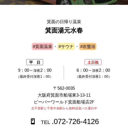
箕面の日帰り温泉
箕面湯元水春
#箕面温泉
・
#サウナ
・
#岩盤浴
平 日
土日祝
9：00～
2：00
6：00～
2：00
深夜
深夜
（最終受付深夜1：00）
（最終受付深夜1：00）
〒562-0035
大阪府箕面市船場東3-13-11
ビーバーワールド箕面船場店2F
北千里駅と千里中央駅から無料送迎バス運行中
.072-726-4126
TEL