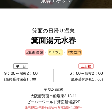
水春チケット
箕面の日帰り温泉
箕面湯元水春
#箕面温泉
・
#サウナ
・
#岩盤浴
平 日
土日祝
9：00～
2：00
6：00～
2：00
深夜
深夜
（最終受付深夜1：00）
（最終受付深夜1：00）
〒562-0035
大阪府箕面市船場東3-13-11
ビーバーワールド箕面船場店2F
北千里駅と千里中央駅から無料送迎バス運行中