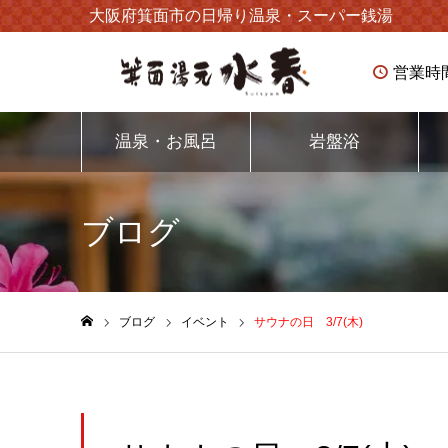
大阪府箕面市の日帰り温泉・スーパー銭湯
営業時
温泉・お風呂
岩盤浴
ブログ
ブログ
イベント
サウナの日 3/7(木)
ホーム