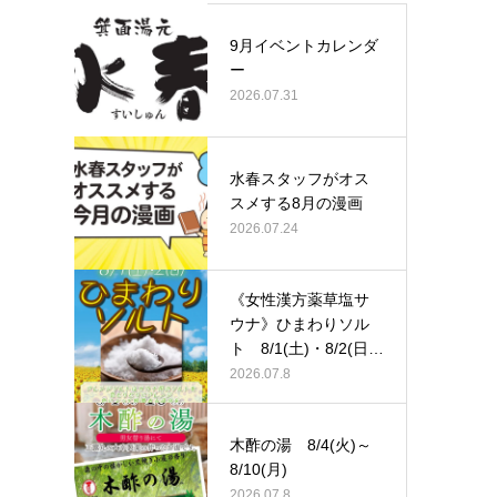
9月イベントカレンダ
ー
2026.07.31
水春スタッフがオス
スメする8月の漫画
2026.07.24
《女性漢方薬草塩サ
ウナ》ひまわりソル
ト 8/1(土)・8/2(日)
…
2026.07.8
木酢の湯 8/4(火)～
8/10(月)
2026.07.8