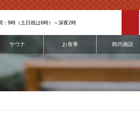
間：9時（土日祝は6時）～深夜2時
サウナ
お食事
館内施設