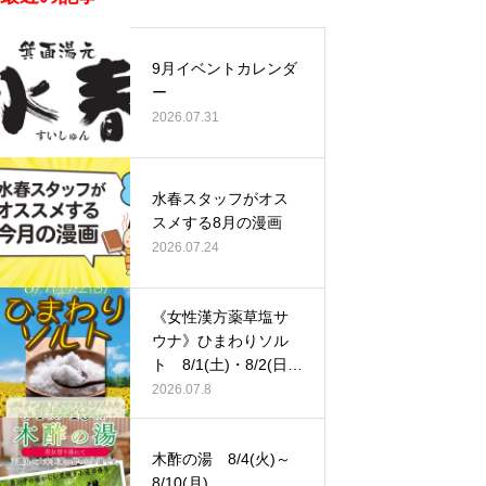
9月イベントカレンダ
ー
2026.07.31
水春スタッフがオス
スメする8月の漫画
2026.07.24
《女性漢方薬草塩サ
ウナ》ひまわりソル
ト 8/1(土)・8/2(日)
…
2026.07.8
木酢の湯 8/4(火)～
8/10(月)