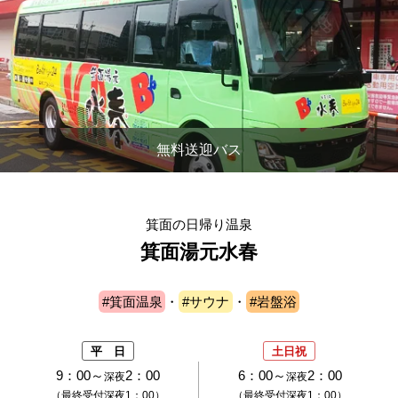
無料送迎バス
箕面の日帰り温泉
箕面湯元水春
#箕面温泉
・
#サウナ
・
#岩盤浴
平 日
土日祝
9：00～
2：00
6：00～
2：00
深夜
深夜
（最終受付深夜1：00）
（最終受付深夜1：00）