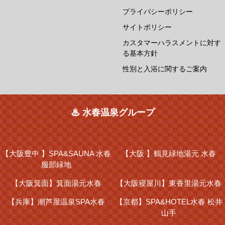
プライバシーポリシー
サイトポリシー
カスタマーハラスメントに対す
る基本方針
性別と入浴に関するご案内
♨ 水春温泉グループ
【大阪豊中 】
SPA&SAUNA 水春
【大阪 】
鶴見緑地湯元 水春
服部緑地
【大阪箕面】
箕面湯元水春
【大阪寝屋川】
東香里湯元水春
【兵庫】
潮芦屋温泉SPA水春
【京都】
SPA&HOTEL水春 松井
山手