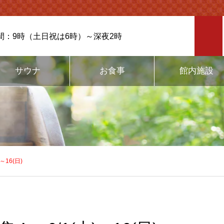
間：9時（土日祝は6時）～深夜2時
サウナ
お食事
館内施設
16(日)