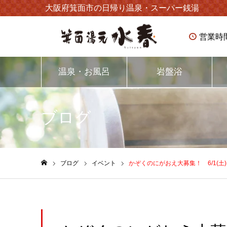
大阪府箕面市の日帰り温泉・スーパー銭湯
営業時
温泉・お風呂
岩盤浴
ブログ
ブログ
イベント
かぞくのにがおえ大募集！ 6/1(土)～
ホーム