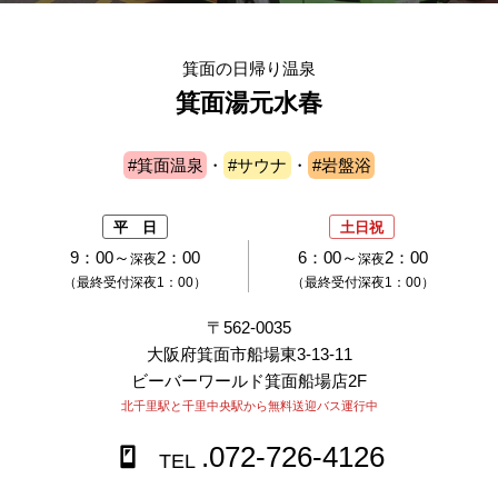
箕面の日帰り温泉
箕面湯元水春
#箕面温泉
・
#サウナ
・
#岩盤浴
平 日
土日祝
9：00～
2：00
6：00～
2：00
深夜
深夜
（最終受付深夜1：00）
（最終受付深夜1：00）
〒562-0035
大阪府箕面市船場東3-13-11
ビーバーワールド箕面船場店2F
北千里駅と千里中央駅から無料送迎バス運行中
.072-726-4126
TEL