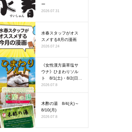
ー
2026.07.31
水春スタッフがオス
スメする8月の漫画
2026.07.24
《女性漢方薬草塩サ
ウナ》ひまわりソル
ト 8/1(土)・8/2(日)
…
2026.07.8
木酢の湯 8/4(火)～
8/10(月)
2026.07.8