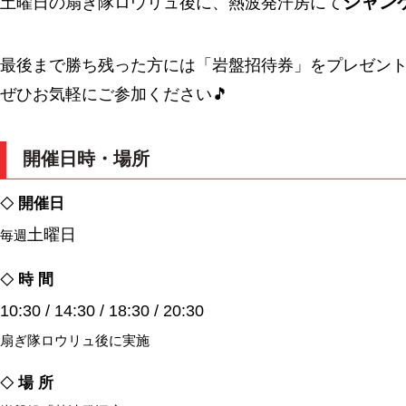
ジャン
土曜日の扇ぎ隊ロウリュ後に、熱波発汗房にて
最後まで勝ち残った方には「岩盤招待券」をプレゼン
ぜひお気軽にご参加ください🎵
開催日時・場所
開催日
◇
土曜日
毎週
時 間
◇
10:30 / 14:30 / 18:30 / 20:30
扇ぎ隊ロウリュ後に実施
場 所
◇