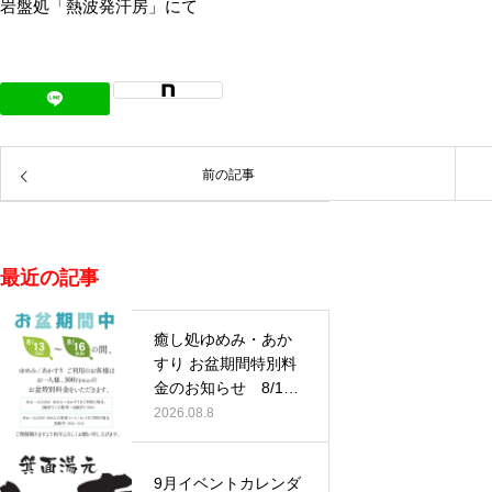
岩盤処「熱波発汗房」にて
前の記事
最近の記事
癒し処ゆめみ・あか
すり お盆期間特別料
金のお知らせ 8/13
(木)…
2026.08.8
9月イベントカレンダ