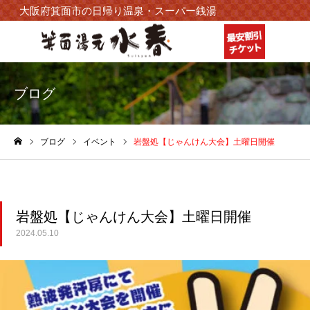
大阪府箕面市の日帰り温泉・スーパー銭湯
ブログ
ブログ
イベント
岩盤処【じゃんけん大会】土曜日開催
ホーム
岩盤処【じゃんけん大会】土曜日開催
2024.05.10