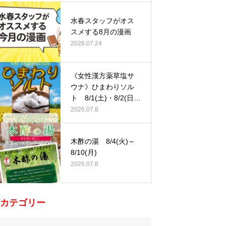
水春スタッフがオス
スメする8月の漫画
2026.07.24
《女性漢方薬草塩サ
ウナ》ひまわりソル
ト 8/1(土)・8/2(日)
…
2026.07.8
木酢の湯 8/4(火)～
8/10(月)
2026.07.8
カテゴリー