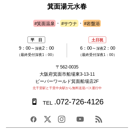
箕面湯元水春
#箕面温泉
・
#サウナ
・
#岩盤浴
平 日
土日祝
9：00～
2：00
6：00～
2：00
深夜
深夜
（最終受付深夜1：00）
（最終受付深夜1：00）
〒562-0035
大阪府箕面市船場東3-13-11
ビーバーワールド箕面船場店2F
北千里駅と千里中央駅から無料送迎バス運行中
.072-726-4126
TEL