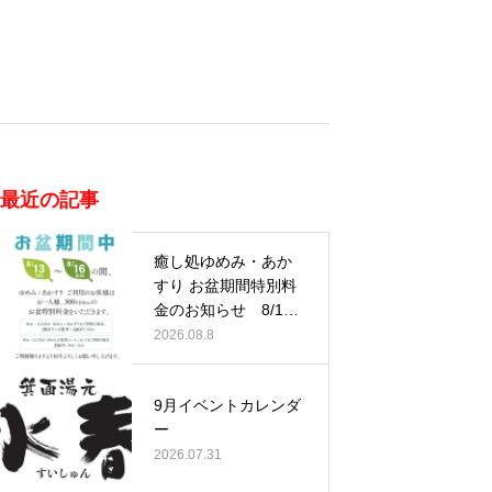
最近の記事
癒し処ゆめみ・あか
すり お盆期間特別料
金のお知らせ 8/13
(木)…
2026.08.8
9月イベントカレンダ
ー
2026.07.31