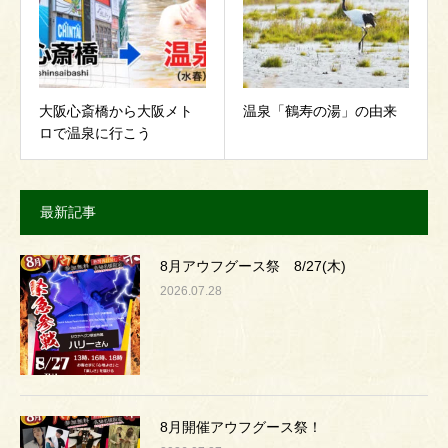
大阪心斎橋から大阪メト
温泉「鶴寿の湯」の由来
ロで温泉に行こう
最新記事
8月アウフグース祭 8/27(木)
2026.07.28
8月開催アウフグース祭！