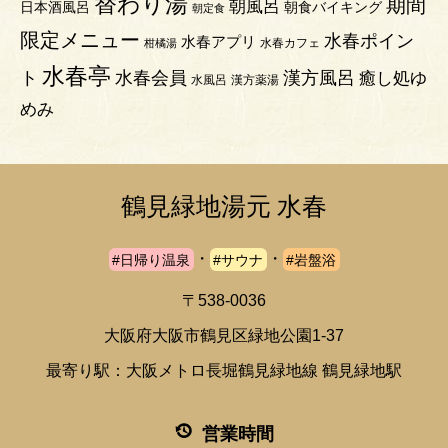
替わり湯
期間
朝風呂
日本酒風呂
朝食バイキング
朝定食
限定メニュー
水春ポイン
水春アプリ
水春カフェ
柑橘湯
水春亭
ト
水春会員
漢方風呂
癒し処ゆ
水風呂
漢方薬湯
めみ
鶴見緑地湯元 水春
・
・
#日帰り温泉
#サウナ
#岩盤浴
〒538-0036
大阪府大阪市鶴見区緑地公園1-37
最寄り駅：大阪メトロ長堀鶴見緑地線 鶴見緑地駅
営業時間