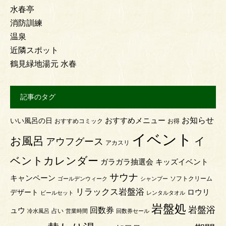
水春亭
消防訓練
温泉
近隣スポット
鶴見緑地湯元 水春
記事のタグ
お知らせ
おすすめメニュー
いい風呂の日
おすすめコミック
お得
イベント
お風呂
イ
アウフグース
アカスリ
ベントカレンダー
ガラガラ抽選会
キッズイベント
サウナ
キャンペーン
ソフトクリーム
ゴールデンウィーク
シャンプー
リラックス岩盤浴
ロウリ
デザート
ビールセット
レンタルタオル
岩盤処
岩盤浴
回数券
ュウ
占い
冷水風呂
営業時間
回数券セール