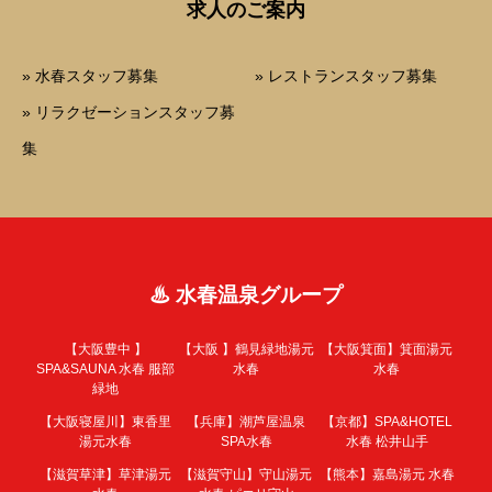
求人のご案内
» 水春スタッフ募集
» レストランスタッフ募集
» リラクゼーションスタッフ募
集
♨ 水春温泉グループ
【大阪豊中 】
【大阪 】
鶴見緑地湯元
【大阪箕面】
箕面湯元
SPA&SAUNA 水春 服部
水春
水春
緑地
【大阪寝屋川】
東香里
【兵庫】
潮芦屋温泉
【京都】
SPA&HOTEL
湯元水春
SPA水春
水春 松井山手
【滋賀草津】
草津湯元
【滋賀守山】
守山湯元
【熊本】
嘉島湯元 水春