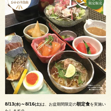
8/13
～8/16
朝定食
(水)
(土)
は、お盆期間限定の
を実施い
たします🌄