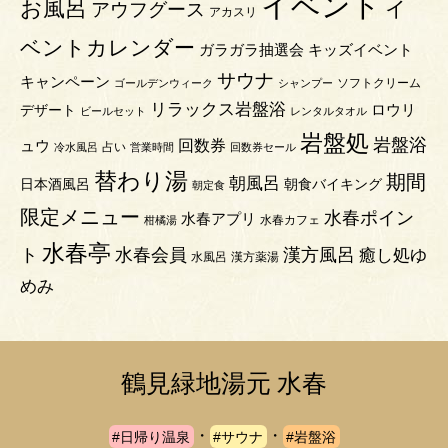
イベント
お風呂
イ
アウフグース
アカスリ
ベントカレンダー
ガラガラ抽選会
キッズイベント
サウナ
キャンペーン
ソフトクリーム
ゴールデンウィーク
シャンプー
リラックス岩盤浴
ロウリ
デザート
ビールセット
レンタルタオル
岩盤処
岩盤浴
回数券
ュウ
占い
冷水風呂
営業時間
回数券セール
替わり湯
期間
朝風呂
日本酒風呂
朝食バイキング
朝定食
限定メニュー
水春ポイン
水春アプリ
水春カフェ
柑橘湯
水春亭
ト
水春会員
漢方風呂
癒し処ゆ
水風呂
漢方薬湯
めみ
鶴見緑地湯元 水春
・
・
#日帰り温泉
#サウナ
#岩盤浴