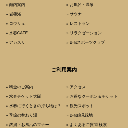
» 館内案内
» お風呂・温泉
» 岩盤浴
» サウナ
» ロウリュ
» レストラン
» 水春CAFE
» リラクゼーション
» アカスリ
» B-fitスポーツクラブ
ご利用案内
» 料金のご案内
» アクセス
» 水春チケット大阪
» お得なクーポン＆チケット
» 水春に行くときの持ち物は？
» 観光スポット
» 季節の替わり湯
» B-fit鶴見緑地
» 銭湯・お風呂のマナー
» よくあるご質問 検索