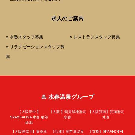
求人のご案内
» 水春スタッフ募集
» レストランスタッフ募集
» リラクゼーションスタッフ募
集
♨ 水春温泉グループ
【大阪豊中 】
【大阪 】
鶴見緑地湯元
【大阪箕面】
箕面湯元
SPA&SAUNA 水春 服部
水春
水春
緑地
【大阪寝屋川】
東香里
【兵庫】
潮芦屋温泉
【京都】
SPA&HOTEL