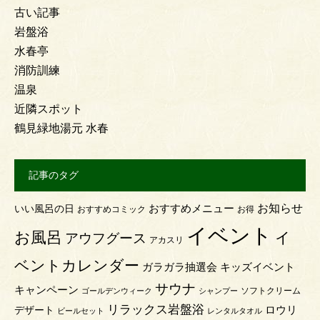
古い記事
岩盤浴
水春亭
消防訓練
温泉
近隣スポット
鶴見緑地湯元 水春
記事のタグ
お知らせ
おすすめメニュー
いい風呂の日
おすすめコミック
お得
イベント
お風呂
イ
アウフグース
アカスリ
ベントカレンダー
ガラガラ抽選会
キッズイベント
サウナ
キャンペーン
ソフトクリーム
ゴールデンウィーク
シャンプー
リラックス岩盤浴
ロウリ
デザート
ビールセット
レンタルタオル