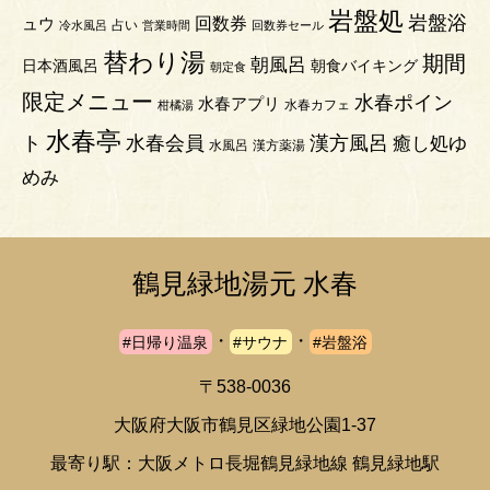
岩盤処
岩盤浴
回数券
ュウ
占い
冷水風呂
営業時間
回数券セール
替わり湯
期間
朝風呂
日本酒風呂
朝食バイキング
朝定食
限定メニュー
水春ポイン
水春アプリ
水春カフェ
柑橘湯
水春亭
ト
水春会員
漢方風呂
癒し処ゆ
水風呂
漢方薬湯
めみ
鶴見緑地湯元 水春
・
・
#日帰り温泉
#サウナ
#岩盤浴
〒538-0036
大阪府大阪市鶴見区緑地公園1-37
最寄り駅：大阪メトロ長堀鶴見緑地線 鶴見緑地駅