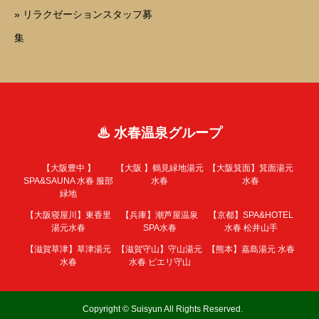
» リラクゼーションスタッフ募
集
♨ 水春温泉グループ
【大阪豊中 】
【大阪 】
鶴見緑地湯元
【大阪箕面】
箕面湯元
SPA&SAUNA 水春 服部
水春
水春
緑地
【大阪寝屋川】
東香里
【兵庫】
潮芦屋温泉
【京都】
SPA&HOTEL
湯元水春
SPA水春
水春 松井山手
【滋賀草津】
草津湯元
【滋賀守山】
守山湯元
【熊本】
嘉島湯元 水春
水春
水春 ピエリ守山
Copyright © Suisyun All Rights Reserved.