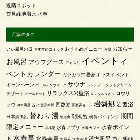
近隣スポット
鶴見緑地湯元 水春
記事のタグ
お知らせ
おすすめメニュー
いい風呂の日
おすすめコミック
お得
イベント
お風呂
イ
アウフグース
アカスリ
ベントカレンダー
ガラガラ抽選会
キッズイベント
サウナ
キャンペーン
ソフトクリーム
ゴールデンウィーク
シャンプー
リラックス岩盤浴
ロウリ
デザート
ビールセット
レンタルタオル
岩盤処
岩盤浴
回数券
ュウ
占い
冷水風呂
営業時間
回数券セール
替わり湯
期間
朝風呂
日本酒風呂
朝食バイキング
朝定食
限定メニュー
水春ポイン
水春アプリ
水春カフェ
柑橘湯
水春亭
ト
水春会員
漢方風呂
癒し処ゆ
水風呂
漢方薬湯