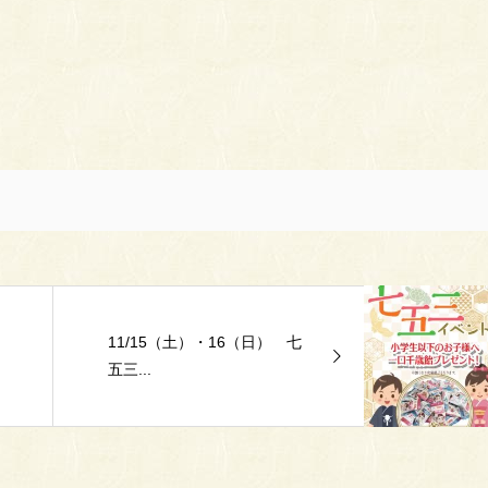
11/15（土）・16（日） 七
五三...