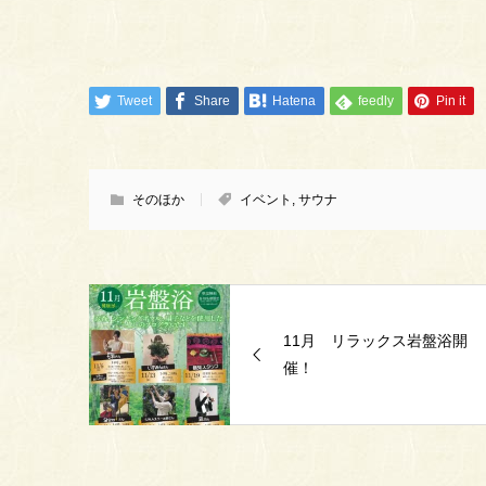
Tweet
Share
Hatena
feedly
Pin it
そのほか
イベント
,
サウナ
11月 リラックス岩盤浴開
催！