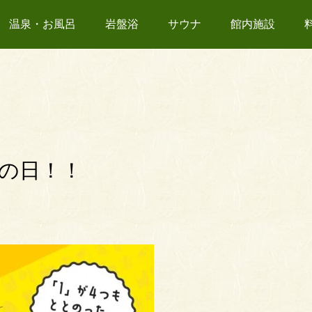
温泉・お風呂
岩盤浴
サウナ
館内施設
えの日！！