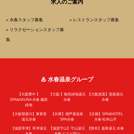
求人のご案内
» 水春スタッフ募集
» レストランスタッフ募集
» リラクゼーションスタッフ募
集
♨ 水春温泉グループ
【大阪豊中 】
【大阪 】
鶴見緑地湯元
【大阪箕面】
箕面湯元
SPA&SAUNA 水春 服部
水春
水春
緑地
【大阪寝屋川】
東香里
【兵庫】
潮芦屋温泉
【京都】
SPA&HOTEL
湯元水春
SPA水春
水春 松井山手
【滋賀草津】
草津湯元
【滋賀守山】
守山湯元
【熊本】
嘉島湯元 水春
水春
水春 ピエリ守山