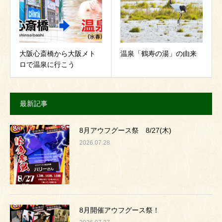
大阪心斎橋から大阪メト
温泉「鶴寿の湯」の由来
ロで温泉に行こう
最新記事
8月アウフグース祭 8/27(木)
2026.07.28
8月開催アウフグース祭！