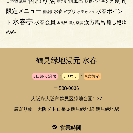
替わり湯
期間
朝風呂
日本酒風呂
朝食バイキング
朝定食
限定メニュー
水春ポイン
水春アプリ
水春カフェ
柑橘湯
水春亭
ト
水春会員
漢方風呂
癒し処ゆ
水風呂
漢方薬湯
めみ
鶴見緑地湯元 水春
・
・
#日帰り温泉
#サウナ
#岩盤浴
〒538-0036
大阪府大阪市鶴見区緑地公園1-37
最寄り駅：大阪メトロ長堀鶴見緑地線 鶴見緑地駅
営業時間