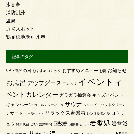
水春亭
消防訓練
温泉
近隣スポット
鶴見緑地湯元 水春
記事のタグ
お知らせ
おすすめメニュー
いい風呂の日
おすすめコミック
お得
イベント
お風呂
イ
アウフグース
アカスリ
ベントカレンダー
ガラガラ抽選会
キッズイベント
サウナ
キャンペーン
ソフトクリーム
ゴールデンウィーク
シャンプー
リラックス岩盤浴
ロウリ
デザート
ビールセット
レンタルタオル
岩盤処
岩盤浴
回数券
ュウ
占い
冷水風呂
営業時間
回数券セール